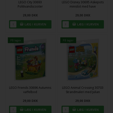
LEGO City 30693
LEGO Disney 30695 Askepots
Politivandscooter
minislot med have
29,00
DKK
29,00
DKK
På lager
På lager
LEGO Friends 30696 Autumns
LEGO Animal Crossing 30703
vaffelbod
Strandmaleri med Julian
29,00
DKK
29,00
DKK