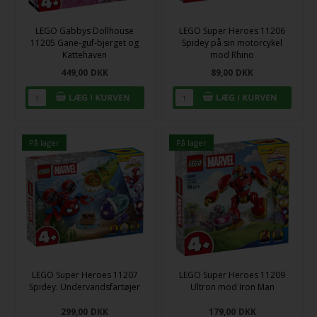
LEGO Gabbys Dollhouse
LEGO Super Heroes 11206
11205 Gane-guf-bjerget og
Spidey på sin motorcykel
Kattehaven
mod Rhino
449,00
DKK
89,00
DKK
På lager
På lager
LEGO Super Heroes 11207
LEGO Super Heroes 11209
Spidey: Undervandsfartøjer
Ultron mod Iron Man
299,00
DKK
179,00
DKK