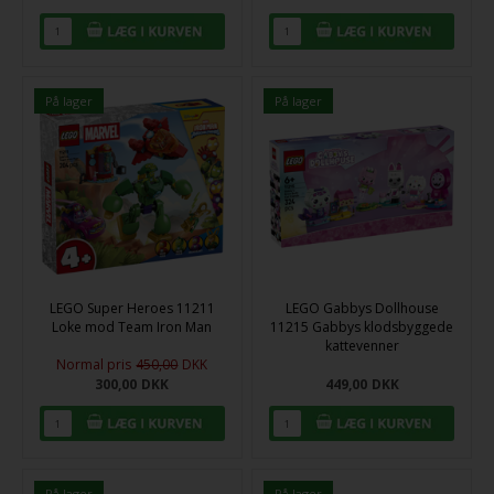
På lager
På lager
LEGO Super Heroes 11211
LEGO Gabbys Dollhouse
Loke mod Team Iron Man
11215 Gabbys klodsbyggede
kattevenner
Normal pris
450,00
DKK
300,00
DKK
449,00
DKK
På lager
På lager