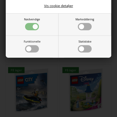
Vis cookie detaljer
Nødvendige
Markedsføring
LEGO Creator 30691
LEGO Creator 30692
Ombyggelig mini-
Skorstenssjov med
monstertruck
julemanden
Funktionelle
Statistiske
29,00
DKK
29,00
DKK
På lager
På lager