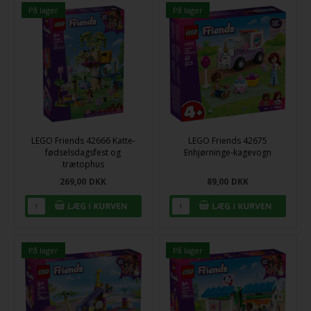
På lager
På lager
LEGO Friends 42666 Katte-
LEGO Friends 42675
fødselsdagsfest og
Enhjørninge-kagevogn
trætophus
269,00
DKK
89,00
DKK
På lager
På lager