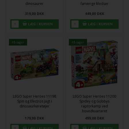
dinosaurer
farverige klodser
319,00
DKK
449,00
DKK
På lager
På lager
LEGO Super Heroes 11198
LEGO Super Heroes 11200
Spin og Electros jagt i
Spidey og Gobbys
dinosaurkøretøjer
raptorkamp ved
hovedkvarteret
179,00
DKK
499,00
DKK