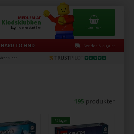
MEDLEM AF
Klodsklubben
Log ind eller start her
0,00
DKK
 HARD TO FIND
Sendes 6. august
Fragt fra
DKK 55
195
produkter
På lager