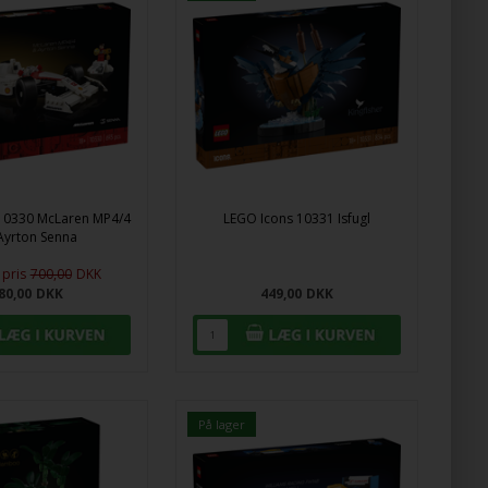
10330 McLaren MP4/4
LEGO Icons 10331 Isfugl
Ayrton Senna
pris
700,00
DKK
80,00
DKK
449,00
DKK
På lager