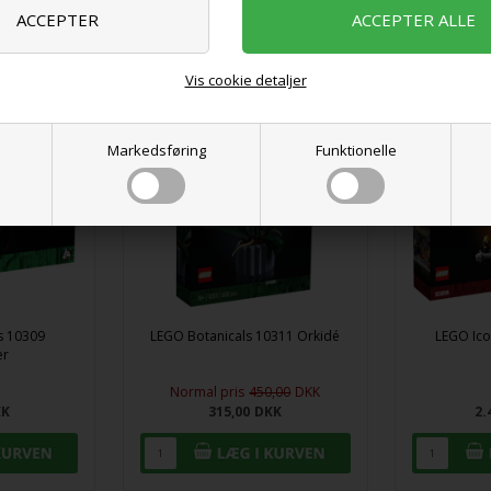
Vis cookie detaljer
På lager
På lager
Markedsføring
Funktionelle
s 10309
LEGO Botanicals 10311 Orkidé
LEGO Ico
er
Normal pris
450,00
DKK
KK
315,00
DKK
2.