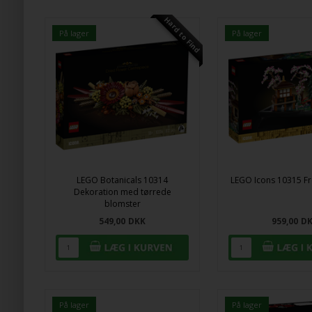
Hard to Find
På lager
På lager
LEGO Botanicals 10314
LEGO Icons 10315 Fr
Dekoration med tørrede
blomster
549,00
DKK
959,00
D
På lager
På lager