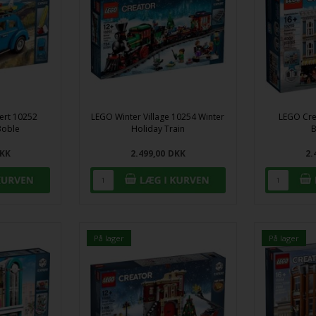
ert 10252
LEGO Winter Village 10254 Winter
LEGO Cre
Boble
Holiday Train
B
KK
2.499,00
DKK
2.
På lager
På lager