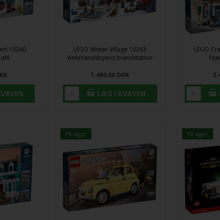
ert 10260
LEGO Winter Village 10263
LEGO Cre
Café
Vinterlandsbyens brandstation
Hjø
KK
1.499,00
DKK
2.
På lager
På lager