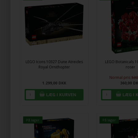
LEGO Icons 10327 Dune Atreides
LEGO Botanicals 1
Royal Ornithopter
roser
Normal pris
530
1.299,00
DKK
360,00
D
På lager
På lager