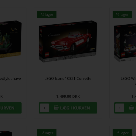
På lager
På lager
edfyldt have
LEGO Icons 10321 Corvette
LEGO Win
KK
1.499,00
DKK
1.
På lager
På lager