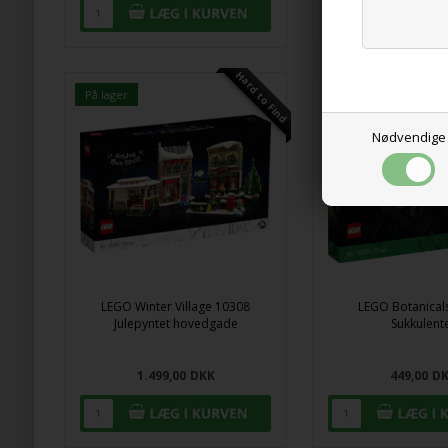
Hard to Find
På lager
På lager
Nødvendige
LEGO Winter Village 10308
LEGO Botanical
Julepyntet hovedgade
Sukkulent
1.499,00
DKK
449,00
D