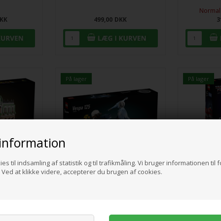
Normal 
KK
499,00
DKK
3
På lager
På lager
information
es til indsamling af statistik og til trafikmåling. Vi bruger informationen til 
Ved at klikke videre, accepterer du brugen af cookies.
geligt hotel
LEGO Icons 10298 Vespa 125
LEGO Tr
Op
KK
999,00
DKK
1.