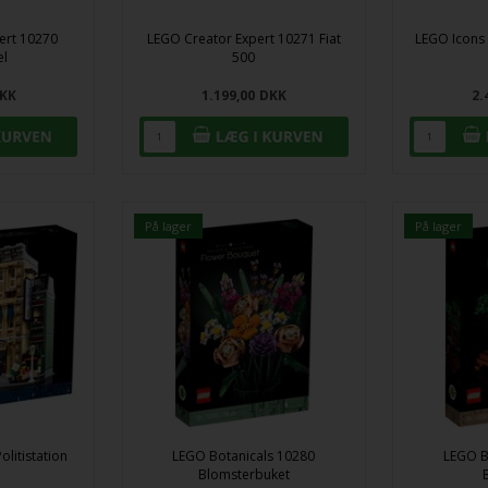
ert 10270
LEGO Creator Expert 10271 Fiat
LEGO Icons
l
500
KK
1.199,00
DKK
2.
På lager
På lager
litistation
LEGO Botanicals 10280
LEGO B
Blomsterbuket