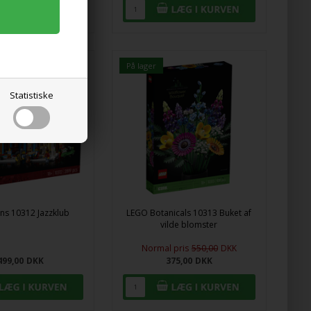
På lager
Statistiske
ns 10312 Jazzklub
LEGO Botanicals 10313 Buket af
vilde blomster
Normal pris
550,00
DKK
499,00
DKK
375,00
DKK