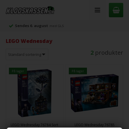
Sendes 6. august
med GLS
LEGO Wednesday
2
produkter
På lager
På lager
LEGO Wednesday 76784 Sort
LEGO Wednesday 76785