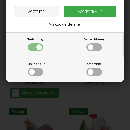
På lager
Ikke på lager
Vis cookie detaljer
Nødvendige
Markedsføring
Funktionelle
Statistiske
Disney Jim Shore 6008985
Disney Jim Shore 6010889
Dumbo As A Reindeer
Timothy Mouse Mini
249,00
DKK
199,00
DKK
På lager
På lager