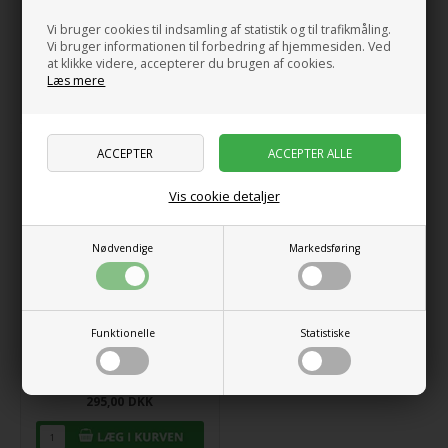
(Moana, Pua & Hei Hei)
Carved by Heart
Vi bruger cookies til indsamling af statistik og til trafikmåling.
Normal pris
499,00
DKK
Vi bruger informationen til forbedring af hjemmesiden. Ved
499,00
DKK
999,00
DKK
at klikke videre, accepterer du brugen af cookies.
Læs mere
På lager
Vis cookie detaljer
Nødvendige
Markedsføring
Funktionelle
Statistiske
Disney Jim Shore 6016893
Wayfinder's Best Friend
(Moana & Pua)
295,00
DKK