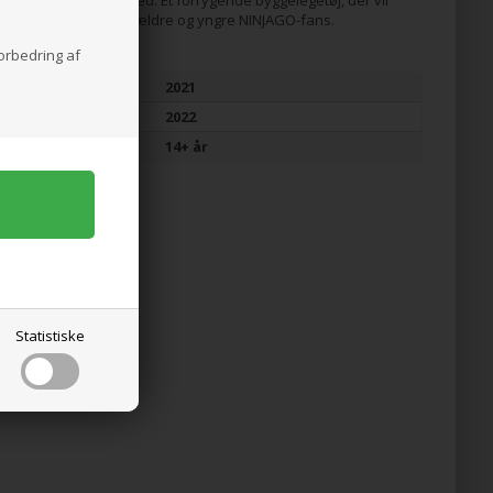
tryllebinde både ældre og yngre NINJAGO-fans.
forbedring af
Udgivet år
2021
Udgår år
2022
Alder
14+ år
Statistiske