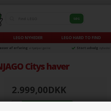
LEGO NYHEDER
LEGO HARD TO FIND
sser af erfaring
Stort udvalg
vi hjælper gerne
nyheder 
JAGO Citys haver
2.999,00
DKK