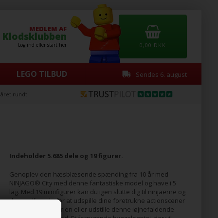
MEDLEM AF
Klodsklubben
Log ind eller start her
0,00
DKK
LEGO TILBUD
Sendes 6. august
året rundt
Indeholder 5.685 dele og 19 figurer.
Genoplev den hæsblæsende spænding fra 10 år med
NINJAGO® City med denne fantastiske model og have i 5
lag. Med 19 minifigurer kan du igen slutte dig til ninjaerne og
deres allierede for at udspille dine foretrukne actionscener
fra NINJAGO tv-serien eller udstille denne iøjnefaldende
model med stolthed. Et forrygende byggelegetøj, der vil