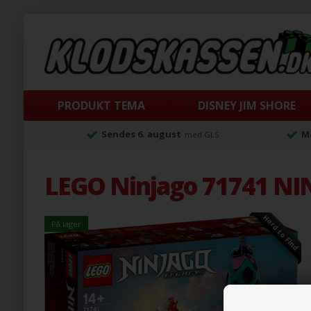
PRODUKT TEMA
DISNEY JIM SHORE
Sendes 6. august
Ma
med GLS
LEGO Ninjago 71741 NIN
Hard to Find
På lager