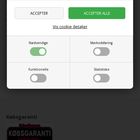
Indeholder 261 dele.
Leg, at du tager det perfekte billede med dette superseje Retro-
kamera. Når du har lagt filmen i og taget dit billede, kan du
ombygge sættet til et videokamera med en klap, der kan åbnes, et
Vis cookie detaljer
retro-tv med en antenne, eller du kan bygge dit eget stykke
vintageteknologi. Med hver model kan du finde på sjove historier
og skabe en iøjnefaldende udstillingsgenstand. Hvad vil du bygge?
Nødvendige
Markedsføring
Valget er dit med det her 3-i-1-sæt!
Udgivet år
2024
Udgår år
2027
Funktionelle
Statistiske
Alder
8+ år
Købsgaranti