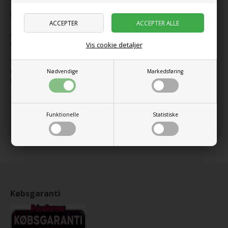
Indeholder 778 dele og tre figurer.
Gør dig klar til livet på vejene, når du tager med Liann, Autumn og
Olly på eventyr i autocamperen. Køretøjet har alt, hvad vennerne
Vis cookie detaljer
skal bruge til en sjov tur, inklusive en cykel og et picnicbord. Åbn
vognen for at finde senge, køkken og toilet –se skidtet forsvinde,
når toilettet skyller ud! Se! Her er også en fritteven, som finder et
Nødvendige
Markedsføring
hyggeligt hul at sove i. Livet i en autocamper er så sjovt!
Udgivet år
2025
Funktionelle
Statistiske
Udgår år
2026
Alder
7+ år
Købsgaranti