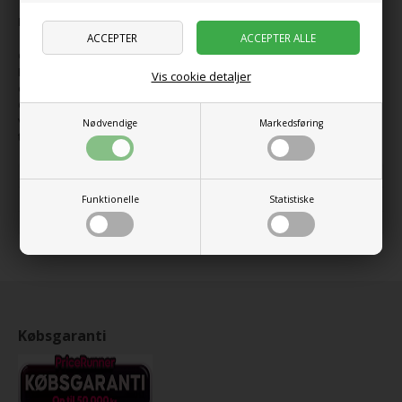
Indeholder 943 dele.
Gør hele verden til din legeplads med LEGO® Technic byggesættet
Ford Bronco®-SUV. Den mægtige offroader er klar til eventyr – og
Vis cookie detaljer
du sidder i førersædet! Saml detaljer som f.eks. motorhjelm og
døre, der kan åbnes, samt tagholder. Sæt derefter bilenpå prøve
ved at bruge reservehjulet bagpå til at styre. Prøv den faste aksel,
Nødvendige
Markedsføring
tjek V6-motoren, og gør dig klar til at udforske i Bronco-stil!
Udgivet år
2025
Udgår år
2027
Funktionelle
Statistiske
Alder
9+ år
Købsgaranti